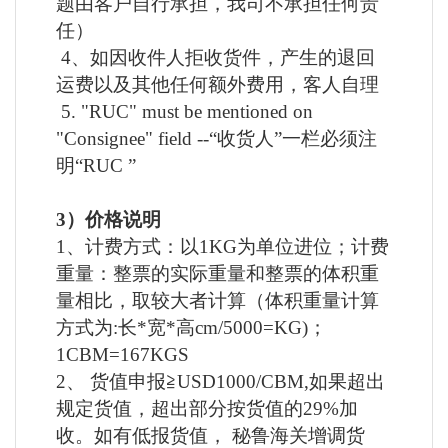
题由客户自行承担，我司不承担任何责
任）
4、如因收件人拒收货件，产生的退回
运费以及其他任何额外费用，客人自理
5. "RUC" must be mentioned on
"Consignee" field --“收货人”一栏必须注
明“RUC ”
3）价格说明
1、计费方式：以1KG为单位进位；计费
重量：整票的实际重量和整票的体积重
量相比，取较大者计算（体积重量计算
方式为:长*宽*高cm/5000=KG)；
1CBM=167KGS
2、 货值申报≧USD1000/CBM,如果超出
规定货值，超出部分按货值的29%加
收。如有低报货值， 秘鲁海关增调货